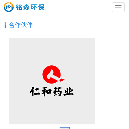
导
航
菜
合作伙伴
单